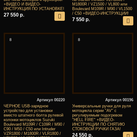
+ВИДЕО И ВИДЕО-
M1800R / VZ1500 / VL800 или
ИНСТРУКЦИЯ ПО УСТАНОВКЕ!
Boulevard M109R / M90 / VL1500
/ C50 +ВИДЕО-ИНСТРУКЦИИ!
27 550 р.
7 550 р.
8
8
Артикул 00220
Артикул 00196
ЧЕРНОЕ USB-зарядное
Универсальные ручки для руля
устройство для установки
мотоцикла серии "AV" с
вместо штатного болта рулевой
регулируемым подогревом
колонки мотоциклов Suzuki
"HELL FIRE" +ВИДЕО-
Boulevard M109R / C109R / M90 /
ИНСТРУКЦИИ ПО СНЯТИЮ
C90 / M50 / C50 или Intruder
СТОКОВОЙ РУЧКИ ГАЗА!
VZR1800 / M1800R / VLR1800 /
24 550 р.