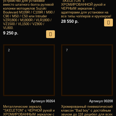
устройство для установки
"SKELETON" с
вместо штатного болта рулевой
ХРОМИРОВАННОЙ рукой и
колонки мотоциклов Suzuki
ЧЕРНЫМ зеркалом с
Boulevard M109R / C109R / M90 /
адаптерами для установки на
C90 / M50 / C50 или Intruder
все типы чопперов и круизеров!
VZR1800 / M1800R / VLR1800 /
28 550 р.
VZ1500 / VL1500 / VZ800 /
VL800.
9 250 р.
2
7
Артикул 00264
Артикул 00208
Металлические зеркала
Хромированный пневматический
"SKELETON" с ЧЕРНОЙ рукой и
клаксон "Bad boy" с достойным
ХРОМИРОВАННЫМ зеркалом с
звуком до 118 децибел для всех