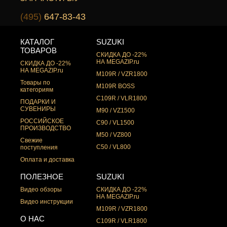
(495)
647-83-43
КАТАЛОГ
SUZUKI
ТОВАРОВ
СКИДКА ДО -22%
НА MEGAZIP.ru
СКИДКА ДО -22%
НА MEGAZIP.ru
M109R / VZR1800
Товары по
M109R BOSS
категориям
C109R / VLR1800
ПОДАРКИ И
СУВЕНИРЫ
M90 / VZ1500
РОССИЙСКОЕ
C90 / VL1500
ПРОИЗВОДСТВО
M50 / VZ800
Свежие
C50 / VL800
поступления
Оплата и доставка
ПОЛЕЗНОЕ
SUZUKI
Видео обзоры
СКИДКА ДО -22%
НА MEGAZIP.ru
Видео инструкции
M109R / VZR1800
О НАС
C109R / VLR1800