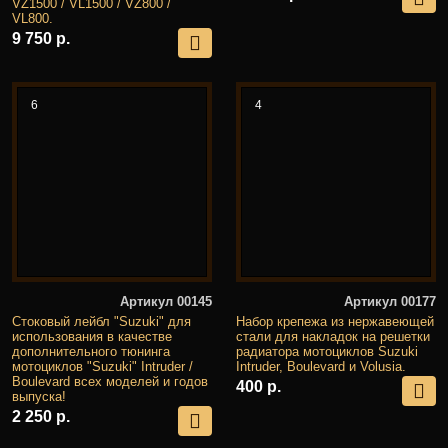
VZ1500 / VL1500 / VZ800 /
VL800.
9 750 р.
6
4
Артикул 00145
Артикул 00177
Стоковый лейбл "Suzuki" для
Набор крепежа из нержавеющей
использования в качестве
стали для накладок на решетки
дополнительного тюнинга
радиатора мотоциклов Suzuki
мотоциклов "Suzuki" Intruder /
Intruder, Boulevard и Volusia.
Boulevard всех моделей и годов
400 р.
выпуска!
2 250 р.